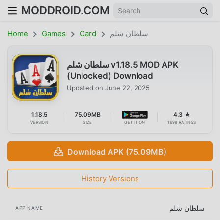
MODDROID.COM
Home
Games
Card
سلطان شلم
سلطان شلم v1.18.5 MOD APK
(Unlocked) Download
Updated on
June 22, 2025
1.18.5
75.09MB
4.3 ★
VERSION
SIZE
GET IT ON
1698 RATINGS
Download APK (75.09MB)
History Versions
سلطان شلم
APP NAME