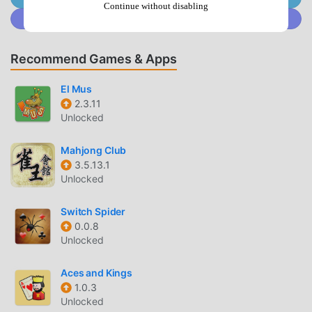
تورنمنت حکم ورق🚩فال پاسور ( پاستور )🚩Play Pasur Shelem
Continue without disabling
Join @MODDROID.CO on Discord Community
☕️ بازی فکری پاسور سلطان شلم و سلطان حکم رو به بقیه معرفی
کن، باهم کل کل کنید.Join the largest online Shelem and
Hokm pasor community in the world. Challenge hundreds
Recommend Games & Apps
of Shelem Hokm pasor players to gain the ranking you
deserve. Modern design, intelligent brain and it is totally
El Mus
free. Download Pasur Shelem game.
2.3.11
Unlocked
سلطان شلم INTRODUCTION
Mahjong Club
سلطان شلم As a very popular card game recently, it gained
3.5.13.1
a lot of fans all over the world who love card games. If you
Unlocked
want to download this game, as the world's largest mod
apk free game download site -- moddroid is Your best
Switch Spider
0.0.8
choice. moddroid not only provides you with the latest
Unlocked
version of سلطان شلم 1.18.5 for free, but also provides
Free mod for free, helping you save the repetitive
Aces and Kings
mechanical task in the game, so you can focus on enjoying
1.0.3
the joy brought by the game itself. moddroid promises that
Unlocked