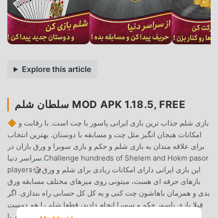
Explore this article
سلطان شلم MOD APK 1.18.5, FREE
🔶 بازی شلم جذاب ترین بازی ایرانی پاسور با چت است. با رقابت و
امکانات هیجان انگیز مثل چت و مسابقه با دوستان. بهترین انتخاب
برای علاقه مندان به بازی شلم و حکم و بازی سوبرا و ورق بازان در
سراسر دنیا.Challenge hundreds of Shelem and Hokm pasor
players🎲این بازی ایرانی دارای امکانات زیادی برای شلم و ورق
بازهای حرفه ای هست، میتونی روی میزهای مختلف مسابقه ورق
بدی و همزمان باهاشون چت کنی و یه کل کل حسابی راه بندازی. اگر
قبلا بازی پاسور حکم و سوبرا انجام دادید، قطعا شلم را هم دوست
دارید.🙆میتونی توی دورهمی ها مسابقه حرفه ای پاسور شلم یا